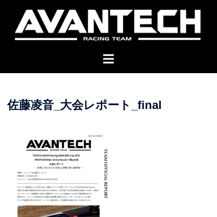
コ
ン
テ
ン
ツ
へ
ス
キ
佐藤凌音_大会レポート_final
ッ
プ