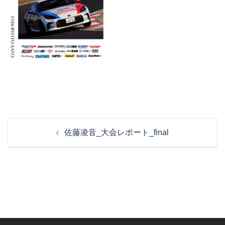
投
佐藤凌音_大会レポート_final
稿
ナ
ビ
ゲ
ー
シ
ョ