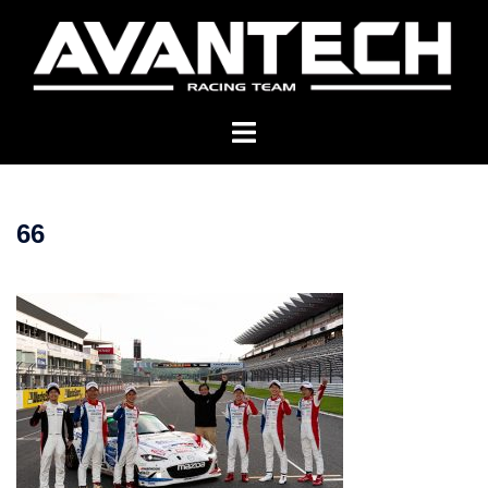
コ
ン
テ
ン
ツ
へ
ス
キ
66
ッ
プ