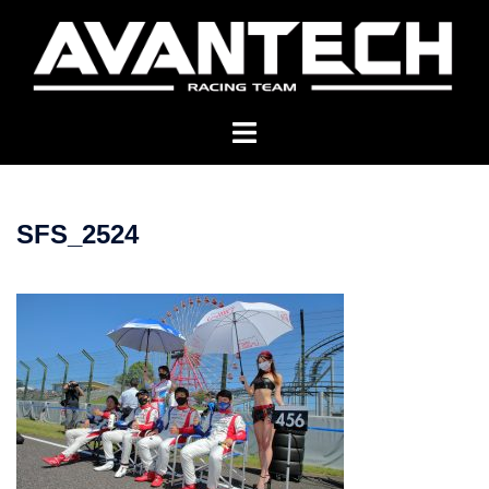
コ
ン
テ
ン
ツ
へ
ス
キ
SFS_2524
ッ
プ