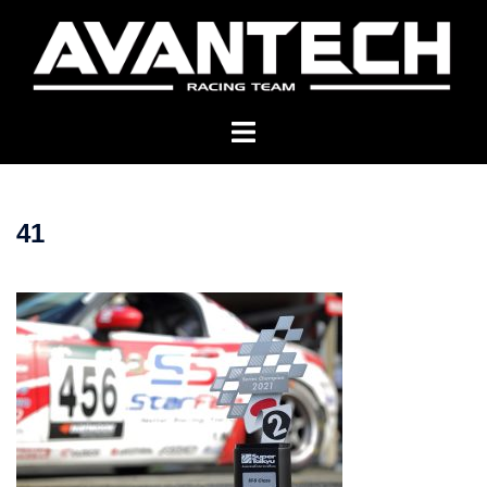
コ
ン
テ
ン
ツ
へ
ス
キ
41
ッ
プ