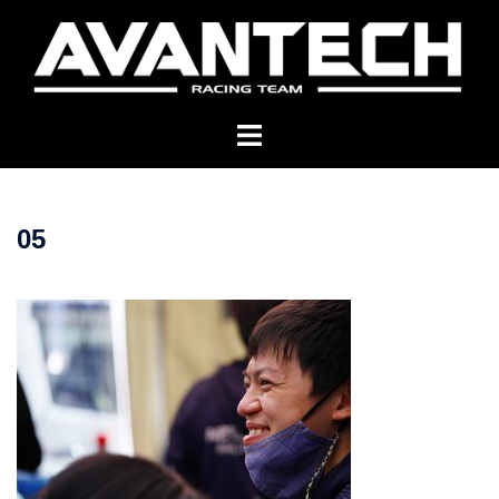
コ
ン
テ
ン
ツ
へ
ス
キ
05
ッ
プ