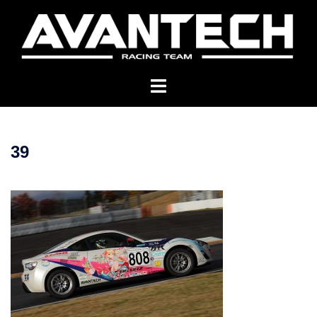
コ
ン
テ
ン
ツ
へ
ス
キ
39
ッ
プ