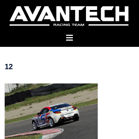
コ
ン
テ
ン
ツ
へ
ス
キ
12
ッ
プ