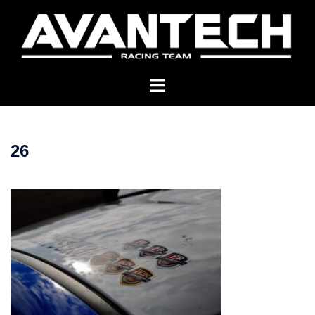
コ
ン
テ
ン
ツ
へ
ス
キ
26
ッ
プ