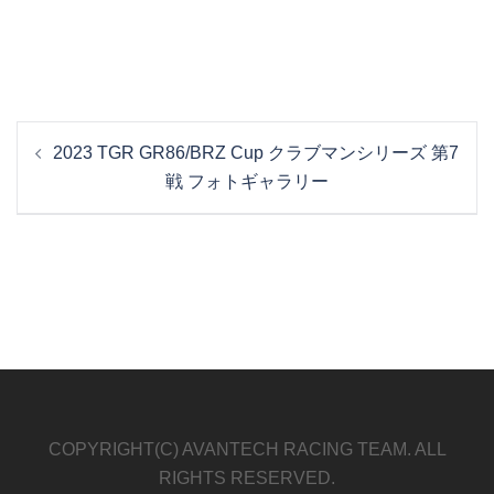
投
2023 TGR GR86/BRZ Cup クラブマンシリーズ 第7
稿
戦 フォトギャラリー
ナ
ビ
ゲ
ー
シ
ョ
ン
COPYRIGHT(C) AVANTECH RACING TEAM. ALL
RIGHTS RESERVED.