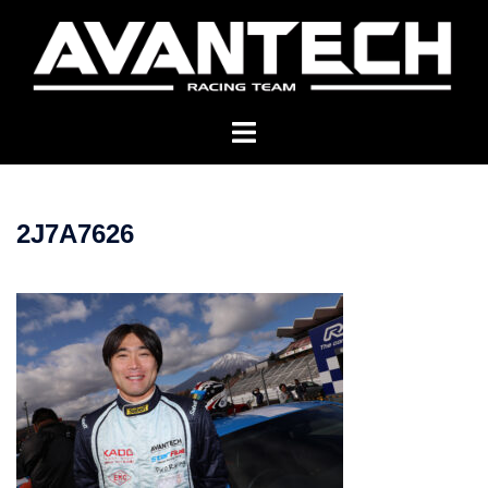
コ
ン
テ
ン
ツ
へ
ス
キ
2J7A7626
ッ
プ