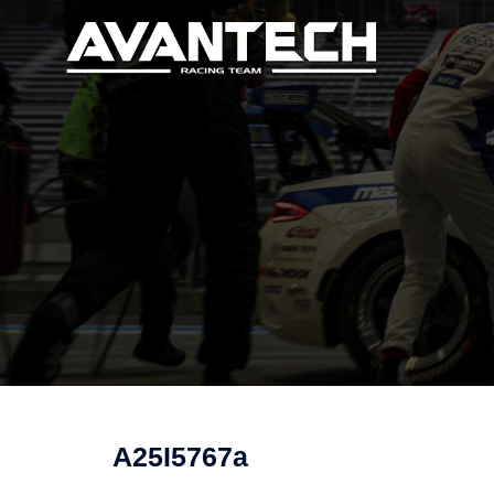
コ
ン
テ
ン
ツ
へ
ス
キ
ッ
プ
A25I5767a