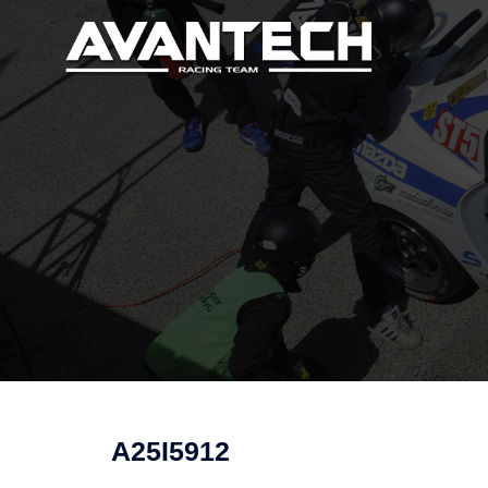
コ
ン
テ
ン
ツ
へ
ス
キ
ッ
プ
A25I5912