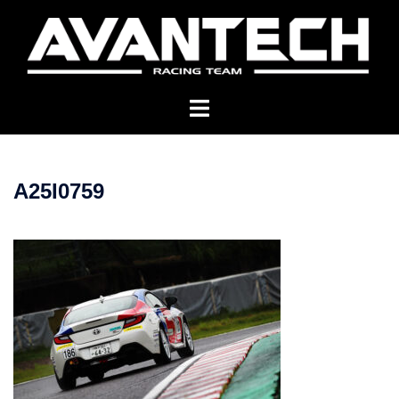
コ
ン
テ
ン
ツ
へ
ス
キ
A25I0759
ッ
プ