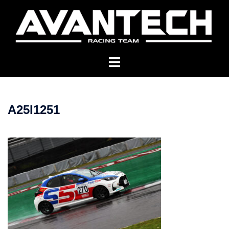
コ
ン
テ
ン
ツ
へ
ス
キ
A25I1251
ッ
プ