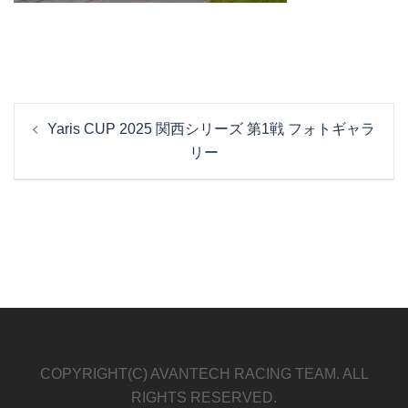
投
Yaris CUP 2025 関西シリーズ 第1戦 フォトギャラ
稿
リー
ナ
ビ
ゲ
ー
シ
ョ
ン
COPYRIGHT(C) AVANTECH RACING TEAM. ALL
RIGHTS RESERVED.