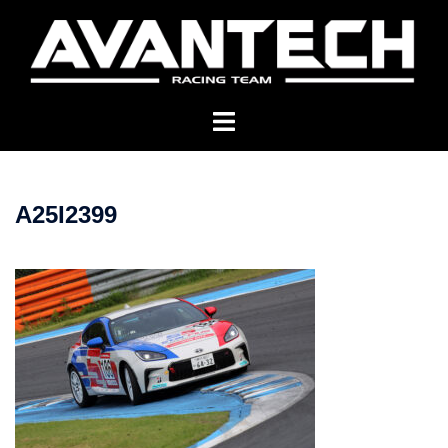
コ
ン
テ
ン
ツ
へ
ス
キ
A25I2399
ッ
プ