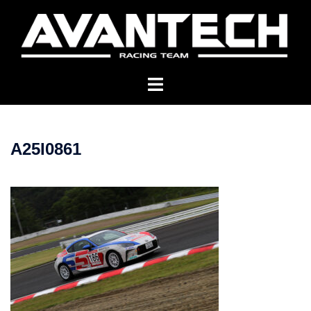
コ
ン
テ
ン
ツ
へ
ス
キ
A25I0861
ッ
プ