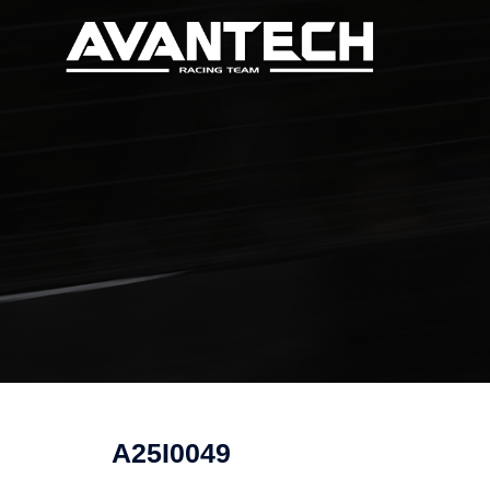
コ
ン
テ
ン
ツ
へ
ス
キ
ッ
プ
A25I0049