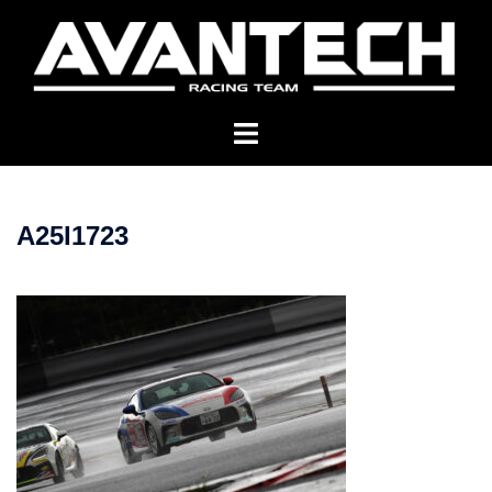
コ
ン
テ
ン
ツ
へ
ス
キ
A25I1723
ッ
プ