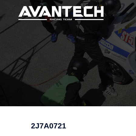
コ
ン
テ
ン
ツ
へ
ス
キ
ッ
プ
2J7A0721