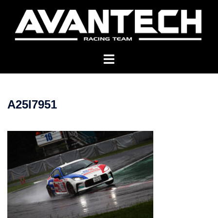
コ
ン
テ
ン
ツ
へ
ス
キ
A25I7951
ッ
プ