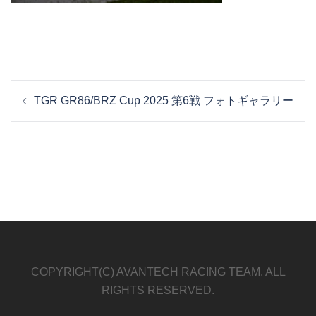
投
TGR GR86/BRZ Cup 2025 第6戦 フォトギャラリー
稿
ナ
ビ
ゲ
ー
シ
ョ
ン
COPYRIGHT(C) AVANTECH RACING TEAM. ALL
RIGHTS RESERVED.