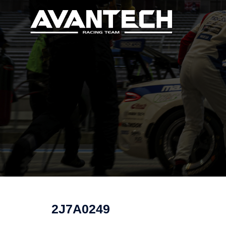
コ
ン
テ
ン
ツ
へ
ス
キ
ッ
プ
2J7A0249