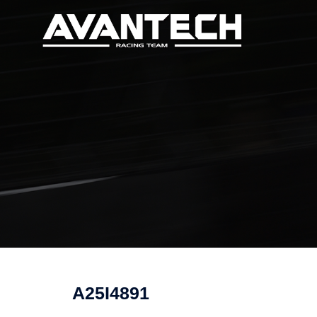
コ
ン
テ
ン
ツ
へ
ス
キ
ッ
プ
A25I4891