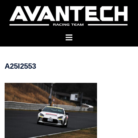
コ
ン
テ
ン
ツ
へ
ス
キ
A25I2553
ッ
プ