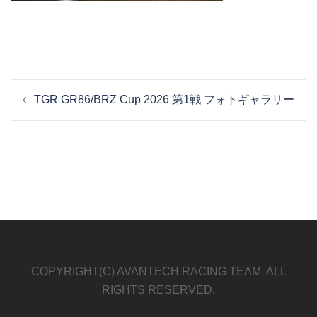
投
TGR GR86/BRZ Cup 2026 第1戦 フォトギャラリー
稿
ナ
ビ
ゲ
ー
シ
ョ
ン
COPYRIGHT(C) AVANTECH RACING TEAM. ALL
RIGHTS RESERVED.