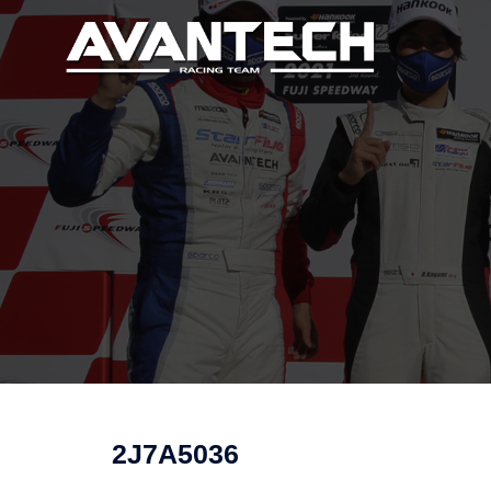
コ
ン
テ
ン
ツ
へ
ス
キ
ッ
プ
2J7A5036