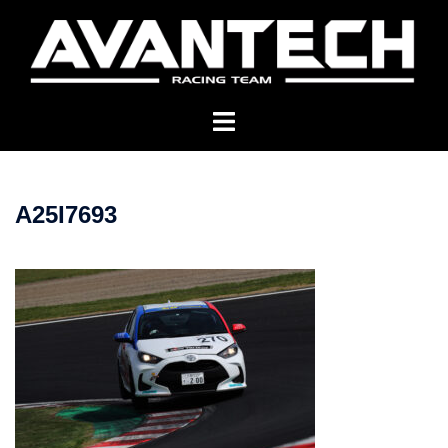
コ
ン
テ
ン
ツ
へ
ス
キ
A25I7693
ッ
プ