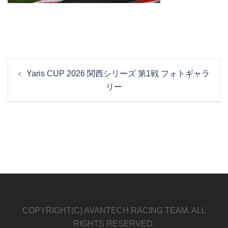
投
Yaris CUP 2026 関西シリーズ 第1戦 フォトギャラ
稿
リー
ナ
ビ
ゲ
ー
シ
ョ
ン
COPYRIGHT(C) AVANTECH RACING TEAM. ALL
RIGHTS RESERVED.