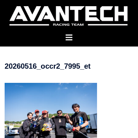
コ
ン
テ
ン
ツ
へ
ス
キ
20260516_occr2_7995_et
ッ
プ