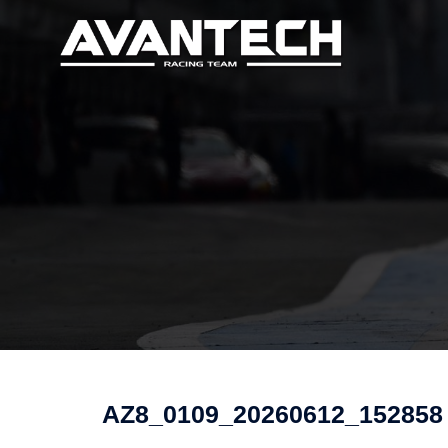
コ
ン
テ
ン
ツ
へ
ス
キ
ッ
プ
AZ8_0109_20260612_152858