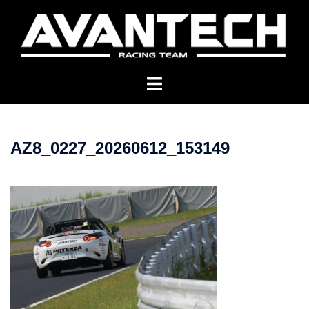
コ
ン
テ
ン
ツ
へ
ス
キ
AZ8_0227_20260612_153149
ッ
プ