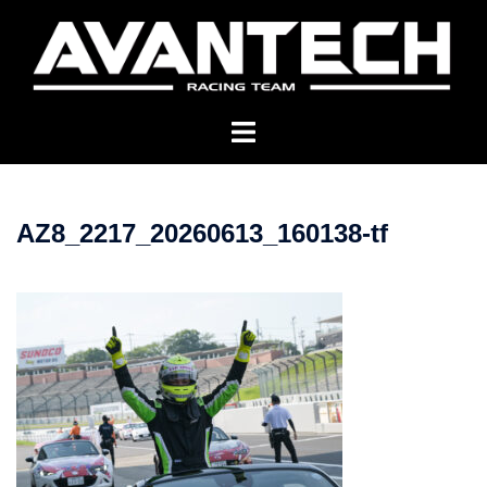
コ
ン
テ
ン
ツ
へ
ス
キ
AZ8_2217_20260613_160138-tf
ッ
プ