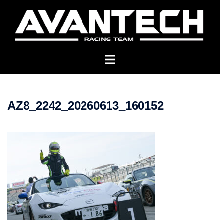
コ
ン
テ
ン
ツ
へ
ス
キ
AZ8_2242_20260613_160152
ッ
プ