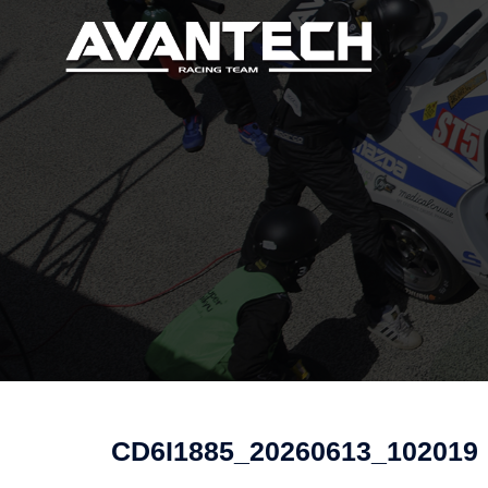
コ
ン
テ
ン
ツ
へ
ス
キ
ッ
プ
CD6I1885_20260613_102019