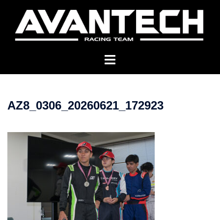
コ
ン
テ
ン
ツ
へ
ス
キ
AZ8_0306_20260621_172923
ッ
プ