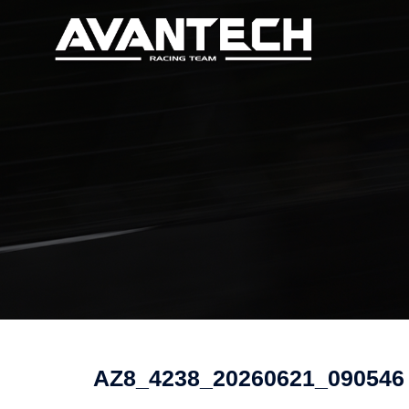
コ
ン
テ
ン
ツ
へ
ス
キ
ッ
プ
AZ8_4238_20260621_090546