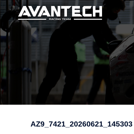
コ
ン
テ
ン
ツ
へ
ス
キ
ッ
プ
AZ9_7421_20260621_145303