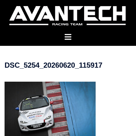
コ
ン
テ
ン
ツ
へ
ス
キ
DSC_5254_20260620_115917
ッ
プ