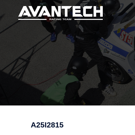
コ
ン
テ
ン
ツ
へ
ス
キ
ッ
プ
A25I2815