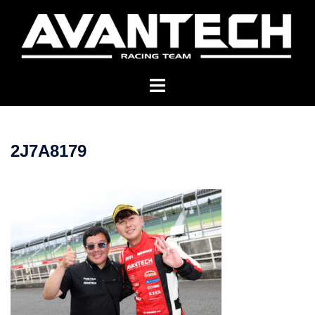
コ
ン
テ
ン
ツ
へ
ス
キ
2J7A8179
ッ
プ