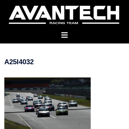
コ
ン
テ
ン
ツ
へ
ス
キ
A25I4032
ッ
プ