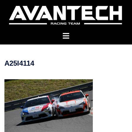
コ
ン
テ
ン
ツ
へ
ス
キ
A25I4114
ッ
プ