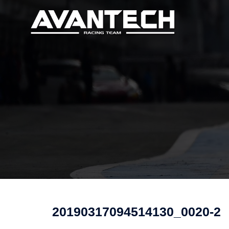
コ
ン
テ
ン
ツ
へ
ス
キ
ッ
プ
20190317094514130_0020-2