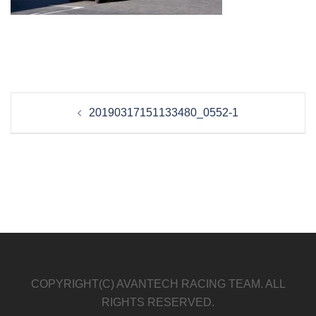
投
20190317151133480_0552-1
稿
ナ
ビ
ゲ
ー
シ
ョ
ン
COPYRIGHT(C) AVANTECH RACING TEAM. ALL
RIGHTS RESERVED.