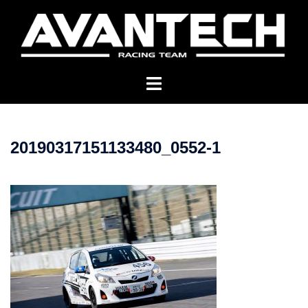
コ
ン
テ
ン
ツ
へ
ス
キ
20190317151133480_0552-1
ッ
プ