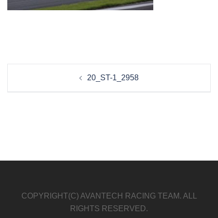
投
20_ST-1_2958
稿
ナ
ビ
ゲ
ー
シ
ョ
ン
COPYRIGHT(C) AVANTECH RACING TEAM. ALL
RIGHTS RESERVED.