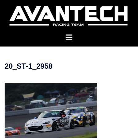
コ
ン
テ
ン
ツ
へ
ス
キ
20_ST-1_2958
ッ
プ