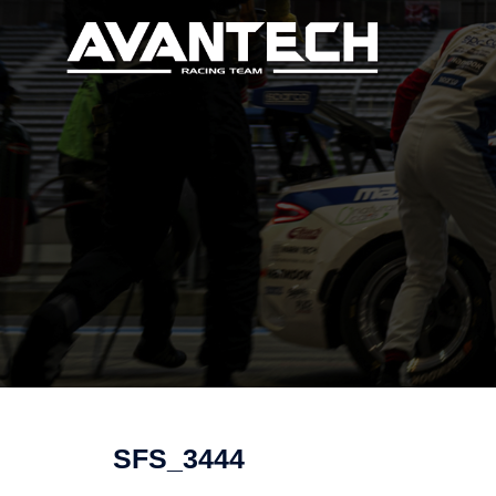
コ
ン
テ
ン
ツ
へ
ス
キ
ッ
プ
SFS_3444