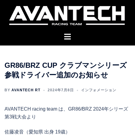
コ
ン
テ
ン
ツ
へ
ス
キ
GR86/BRZ CUP クラブマンシリーズ
ッ
参戦ドライバー追加のお知らせ
プ
BY
AVANTECH RT
2024年7月8日
インフォメーション
AVANTECH racing team は、GR86/BRZ 2024年シリーズ
第3戦大会より
佐藤凌音（愛知県 出身 19歳）