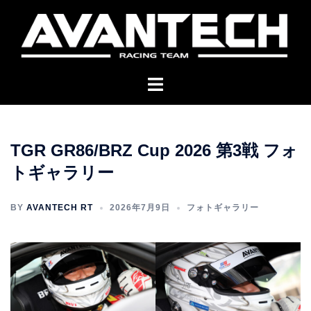
コ
ン
テ
ン
ツ
へ
ス
キ
TGR GR86/BRZ Cup 2026 第3戦 フォ
ッ
トギャラリー
プ
BY
AVANTECH RT
2026年7月9日
フォトギャラリー